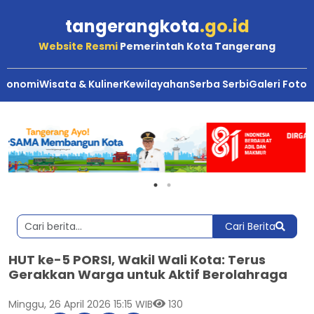
tangerangkota
.go.id
Website Resmi
Pemerintah Kota Tangerang
Ekonomi
Wisata & Kuliner
Kewilayahan
Serba Serbi
Galeri Foto
Cari Berita
HUT ke-5 PORSI, Wakil Wali Kota: Terus
Gerakkan Warga untuk Aktif Berolahraga
Minggu, 26 April 2026 15:15 WIB
130