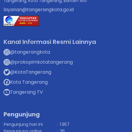
Tangerang, Kota Tangerang, Banten 15111
layanan@tangerangkota.go.id
Kanal Informasi Resmi Lainnya
@tangerangkota
@prokopimkotatangerang
@KotaTangerang
Kota Tangerang
Tangerang TV
Pengunjung
Pengunjung hari ini
:
1.957
Pengunjung online
:
36