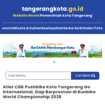
tangerangkota
.go.id
Website Resmi
Pemerintah Kota Tangerang
Ekonomi
Wisata & Kuliner
Kewilayahan
Serba Serbi
Galeri Foto
Cari Berita
Atlet Cilik Pushbike Kota Tangerang Go
Internasional, Siap Berprestasi di Runbike
World Championship 2026