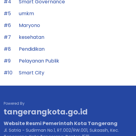
#4
Smart Governance
#5
umkm
#6
Maryono
#7
kesehatan
#8
Pendidikan
#9
Pelayanan Publik
#10
Smart City
Powered By
tangerangkota.go.id
Website Resmi Pemerintah Kota Tangerang
Jl. Satria - Sudirman No.1, RT.002/RW.001, Sukaasih, Kec.