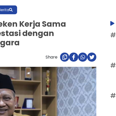
Berita
eken Kerja Sama
estasi dengan
#
agara
Share
#
#