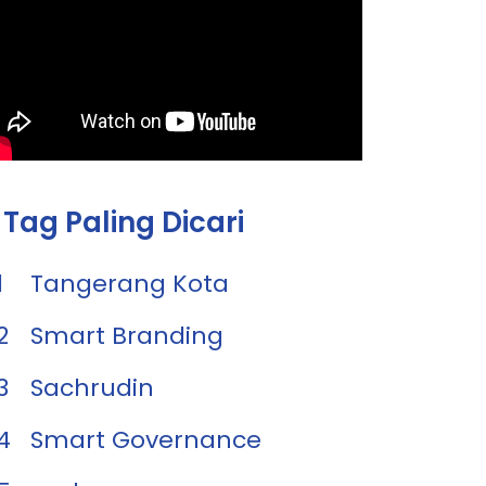
Tag Paling Dicari
1
Tangerang Kota
2
Smart Branding
3
Sachrudin
4
Smart Governance