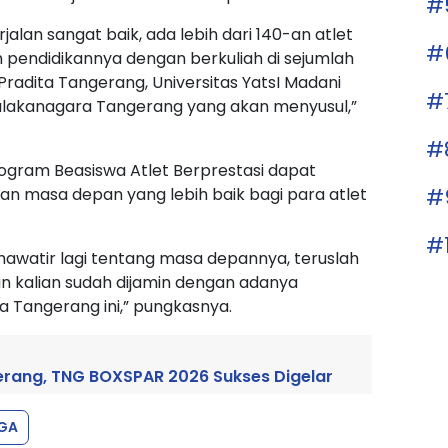
#
rjalan sangat baik, ada lebih dari 140-an atlet
#
n pendidikannya dengan berkuliah di sejumlah
 Pradita Tangerang, Universitas YatsI Madani
#
Salakanagara Tangerang yang akan menyusul,”
#
ogram Beasiswa Atlet Berprestasi dapat
#
nan masa depan yang lebih baik bagi para atlet
#
u khawatir lagi tentang masa depannya, teruslah
n kalian sudah dijamin dengan adanya
a Tangerang ini,” pungkasnya.
gerang, TNG BOXSPAR 2026 Sukses Digelar
GA