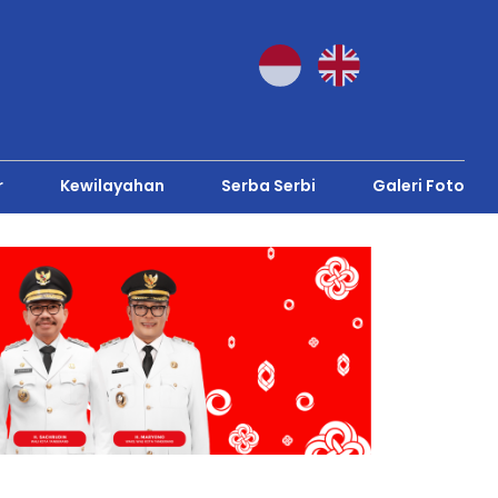
r
Kewilayahan
Serba Serbi
Galeri Foto