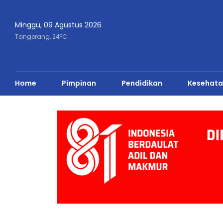
Minggu, 09 Agustus 2026
o
Tangerang,
24
C
Home
Pimpinan
Pendidikan
Kesehata