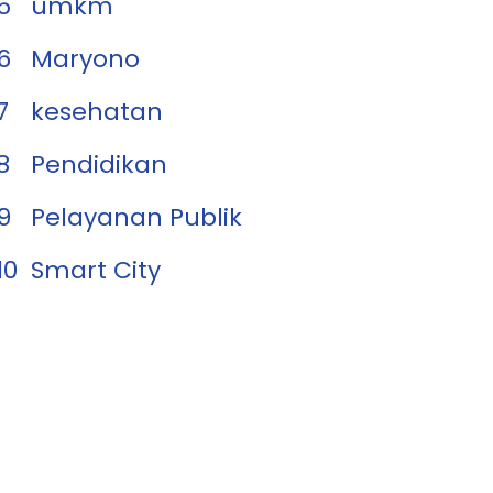
5
umkm
6
Maryono
7
kesehatan
8
Pendidikan
9
Pelayanan Publik
10
Smart City