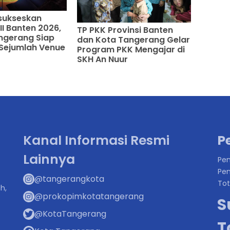
sukseskan
I Banten 2026,
TP PKK Provinsi Banten
ngerang Siap
dan Kota Tangerang Gelar
Sejumlah Venue
Program PKK Mengajar di
SKH An Nuur
Kanal Informasi Resmi
P
Lainnya
Pen
Pen
@tangerangkota
Tot
h,
@prokopimkotatangerang
S
@KotaTangerang
T