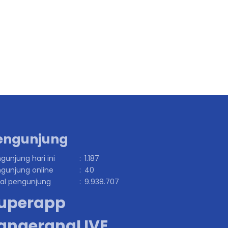
engunjung
gunjung hari ini
:
1.187
gunjung online
:
40
al pengunjung
:
9.938.707
uperapp
angerangLIVE