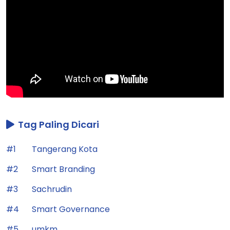
Tag Paling Dicari
#1
Tangerang Kota
#2
Smart Branding
#3
Sachrudin
#4
Smart Governance
#5
umkm