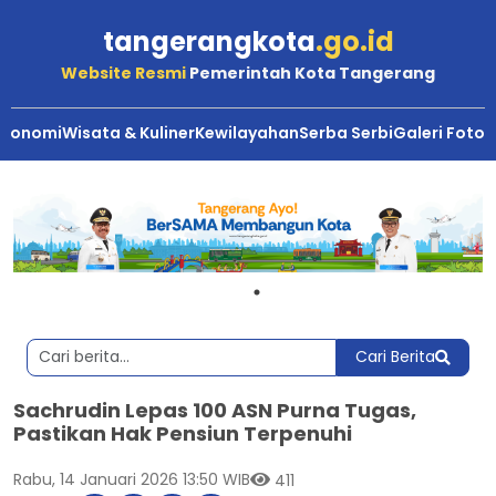
tangerangkota
.go.id
Website Resmi
Pemerintah Kota Tangerang
Ekonomi
Wisata & Kuliner
Kewilayahan
Serba Serbi
Galeri Foto
Cari Berita
Sachrudin Lepas 100 ASN Purna Tugas,
Pastikan Hak Pensiun Terpenuhi
Rabu, 14 Januari 2026 13:50 WIB
411