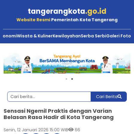
tangerangkota
.go.id
Website Resmi
Pemerintah Kota Tangerang
Ekonomi
Wisata & Kuliner
Kewilayahan
Serba Serbi
Galeri Foto
Cari Berita
Sensasi Ngemil Praktis dengan Varian
Belasan Rasa Hadir di Kota Tangerang
Senin, 12 Januari 2026 15:00 WIB
66