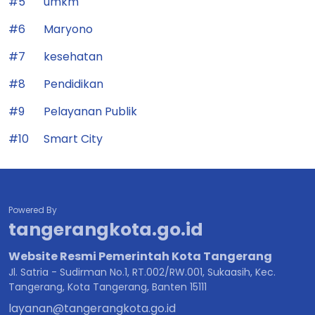
#5
umkm
#6
Maryono
#7
kesehatan
#8
Pendidikan
#9
Pelayanan Publik
#10
Smart City
Powered By
tangerangkota.go.id
Website Resmi Pemerintah Kota Tangerang
Jl. Satria - Sudirman No.1, RT.002/RW.001, Sukaasih, Kec.
Tangerang, Kota Tangerang, Banten 15111
layanan@tangerangkota.go.id