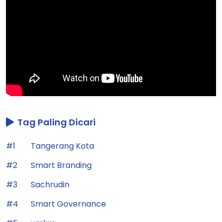
Tag Paling Dicari
#1
Tangerang Kota
#2
Smart Branding
#3
Sachrudin
#4
Smart Governance