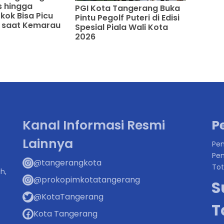
s hingga
PGI Kota Tangerang Buka
kok Bisa Picu
Pintu Pegolf Puteri di Edisi
 saat Kemarau
Spesial Piala Wali Kota
2026
Kanal Informasi Resmi
P
Lainnya
Pen
Pen
@tangerangkota
Tot
h,
@prokopimkotatangerang
S
@KotaTangerang
T
Kota Tangerang