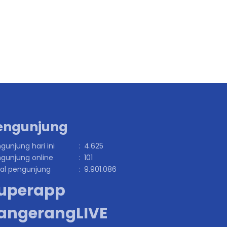
engunjung
gunjung hari ini
:
4.625
gunjung online
:
101
al pengunjung
:
9.901.086
uperapp
angerangLIVE