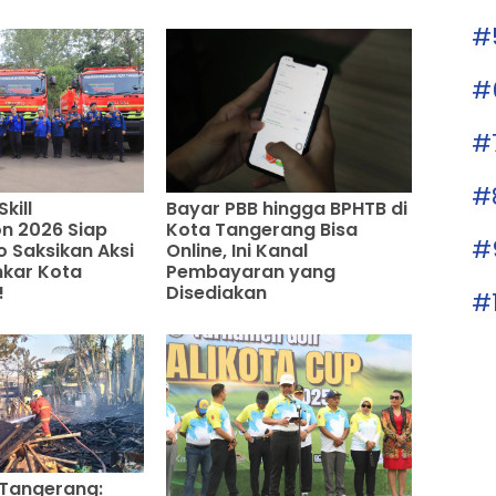
#
#
#
#
Skill
Bayar PBB hingga BPHTB di
n 2026 Siap
Kota Tangerang Bisa
#
o Saksikan Aksi
Online, Ini Kanal
mkar Kota
Pembayaran yang
!
Disediakan
#
 Tangerang: