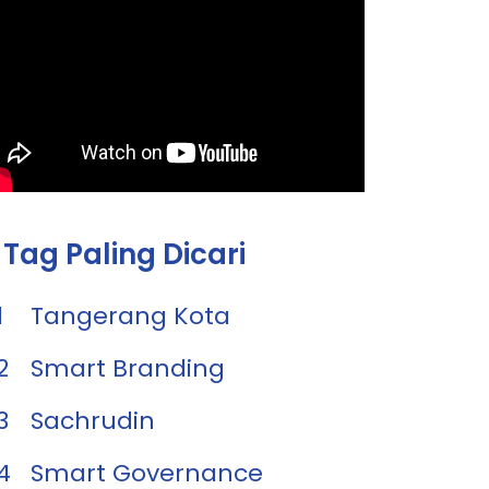
Tag Paling Dicari
1
Tangerang Kota
2
Smart Branding
3
Sachrudin
4
Smart Governance