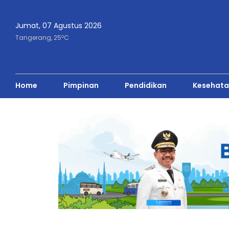
Jumat, 07 Agustus 2026
o
Tangerang,
25
C
Home
Pimpinan
Pendidikan
Kesehata