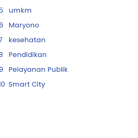
5
umkm
6
Maryono
7
kesehatan
8
Pendidikan
9
Pelayanan Publik
10
Smart City