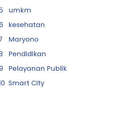
5
umkm
6
kesehatan
7
Maryono
8
Pendidikan
9
Pelayanan Publik
10
Smart City