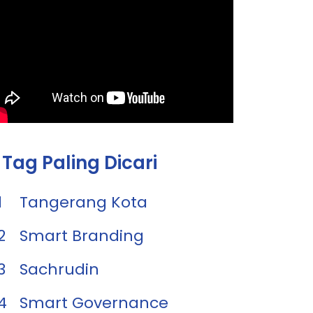
Tag Paling Dicari
1
Tangerang Kota
2
Smart Branding
3
Sachrudin
4
Smart Governance