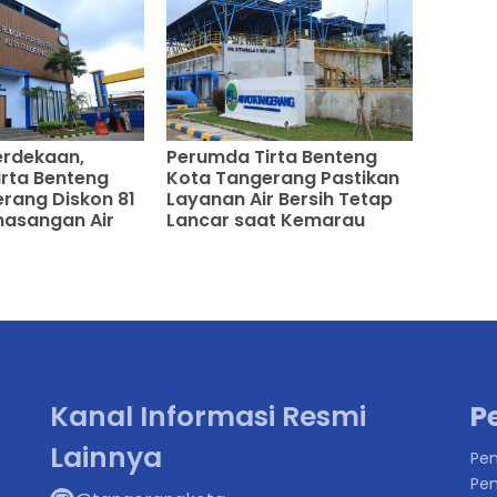
rdekaan,
Perumda Tirta Benteng
rta Benteng
Kota Tangerang Pastikan
rang Diskon 81
Layanan Air Bersih Tetap
masangan Air
Lancar saat Kemarau
Kanal Informasi Resmi
P
Lainnya
Pen
Pen