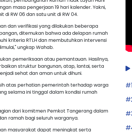
askan, pembangunan Rumah Tidak Layah Huni
dengan masa pengerjaan 19 hari kalender. Yakni,
unit di RW 06 dan satu unit di RW 04.
an dan verifikasi yang dilakukan beberapa
asi lapangan, ditemukan bahwa ada delapan rumah
hi kriteria RTLH dan membutuhkan intervensi
dimulai," ungkap Wahab.
akukan pemeriksaan atau pemantauan. Hasilnya,
rbaikan struktur bangunan, atap, lantai, serta
menjadi sehat dan aman untuk dihuni.
#
sih atas perhatian pemerintah terhadap warga
g selama ini tinggal dalam kondisi rumah
#
agian dari komitmen Pemkot Tangerang dalam
#
dan ramah bagi seluruh warganya.
#
eraan masyarakat dapat meningkat serta