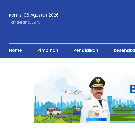
Kamis, 06 Agustus 2026
o
Tangerang,
29
C
Home
Pimpinan
Pendidikan
Kesehata