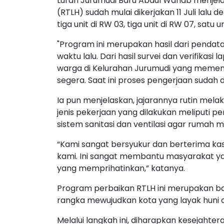
Lurah Jurumudi Baru Abdul Wahab menjel
(RTLH) sudah mulai dikerjakan 11 Juli lalu 
tiga unit di RW 03, tiga unit di RW 07, satu 
"Program ini merupakan hasil dari pendata
waktu lalu. Dari hasil survei dan verifik
warga di Kelurahan Jurumudi yang memenu
segera. Saat ini proses pengerjaan sudah 
Ia pun menjelaskan, jajarannya rutin mel
jenis pekerjaan yang dilakukan meliputi pe
sistem sanitasi dan ventilasi agar rumah 
“Kami sangat bersyukur dan berterima ka
kami. Ini sangat membantu masyarakat yan
yang memprihatinkan,” katanya.
Program perbaikan RTLH ini merupakan b
rangka mewujudkan kota yang layak huni 
Melalui langkah ini, diharapkan kesejaht