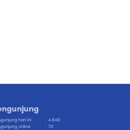
engunjung
gunjung hari ini
:
4.849
gunjung online
:
70