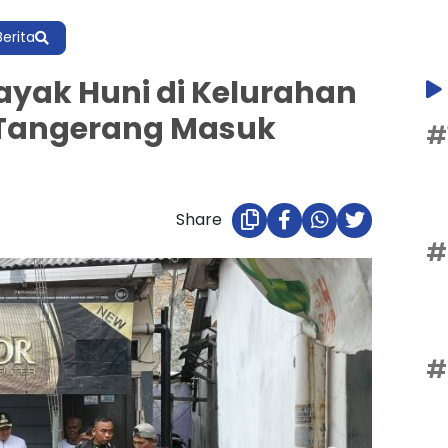
Berita
ayak Huni di Kelurahan
 Tangerang Masuk
#
Share
#
#