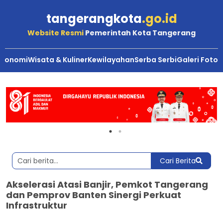
tangerangkota
.go.id
Website Resmi
Pemerintah Kota Tangerang
Ekonomi
Wisata & Kuliner
Kewilayahan
Serba Serbi
Galeri Foto
Cari Berita
Akselerasi Atasi Banjir, Pemkot Tangerang
dan Pemprov Banten Sinergi Perkuat
Infrastruktur