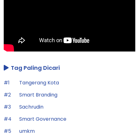
Tag Paling Dicari
#1
Tangerang Kota
#2
Smart Branding
#3
Sachrudin
#4
Smart Governance
#5
umkm