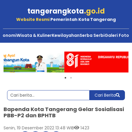
tangerangkota
.go.id
Website Resmi
Pemerintah Kota Tangerang
Ekonomi
Wisata & Kuliner
Kewilayahan
Serba Serbi
Galeri Foto
Cari Berita
Bapenda Kota Tangerang Gelar Sosialisasi
PBB-P2 dan BPHTB
Senin, 19 Desember 2022 13:48 WIB
1423