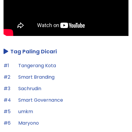
Tag Paling Dicari
#1
Tangerang Kota
#2
Smart Branding
#3
Sachrudin
#4
Smart Governance
#5
umkm
#6
Maryono