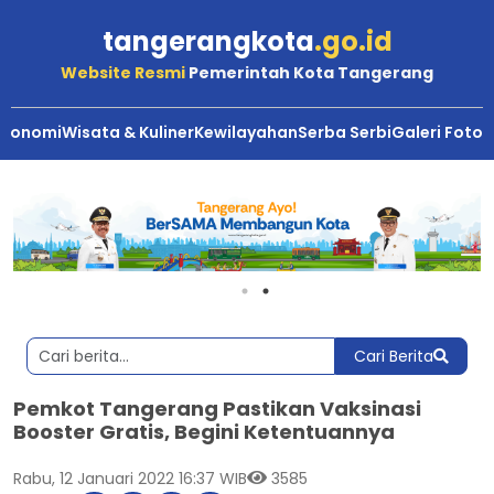
tangerangkota
.go.id
Website Resmi
Pemerintah Kota Tangerang
Ekonomi
Wisata & Kuliner
Kewilayahan
Serba Serbi
Galeri Foto
Cari Berita
Pemkot Tangerang Pastikan Vaksinasi
Booster Gratis, Begini Ketentuannya
Rabu, 12 Januari 2022 16:37 WIB
3585