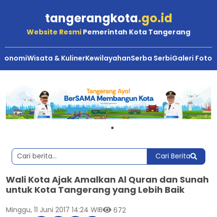
tangerangkota
.go.id
Website Resmi
Pemerintah Kota Tangerang
Ekonomi
Wisata & Kuliner
Kewilayahan
Serba Serbi
Galeri Foto
Cari Berita
Wali Kota Ajak Amalkan Al Quran dan Sunah
untuk Kota Tangerang yang Lebih Baik
Minggu, 11 Juni 2017 14:24 WIB
672