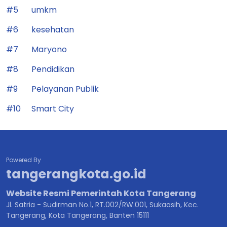
#5
umkm
#6
kesehatan
#7
Maryono
#8
Pendidikan
#9
Pelayanan Publik
#10
Smart City
Powered By
tangerangkota.go.id
Website Resmi Pemerintah Kota Tangerang
Jl. Satria - Sudirman No.1, RT.002/RW.001, Sukaasih, Kec.
Tangerang, Kota Tangerang, Banten 15111