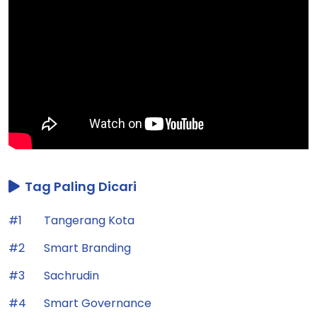
Tag Paling Dicari
#1
Tangerang Kota
#2
Smart Branding
#3
Sachrudin
#4
Smart Governance