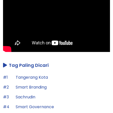
Tag Paling Dicari
#1
Tangerang Kota
#2
Smart Branding
#3
Sachrudin
#4
Smart Governance