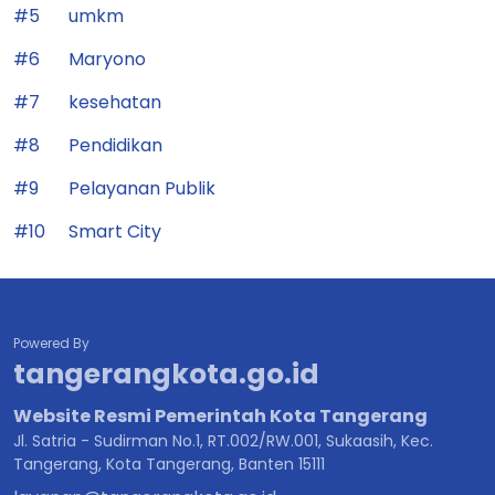
#5
umkm
#6
Maryono
#7
kesehatan
#8
Pendidikan
#9
Pelayanan Publik
#10
Smart City
Powered By
tangerangkota.go.id
Website Resmi Pemerintah Kota Tangerang
Jl. Satria - Sudirman No.1, RT.002/RW.001, Sukaasih, Kec.
Tangerang, Kota Tangerang, Banten 15111