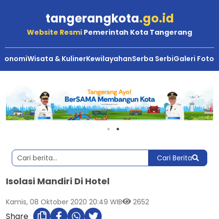
tangerangkota
.go.id
Website Resmi
Pemerintah Kota Tangerang
Ekonomi
Wisata & Kuliner
Kewilayahan
Serba Serbi
Galeri Foto
Cari Berita
Isolasi Mandiri Di Hotel
Kamis, 08 Oktober 2020 20:49 WIB
2652
Share