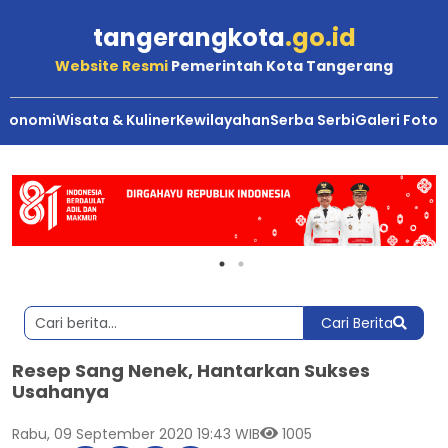
tangerangkota
.go.id
Website Resmi
Pemerintah Kota Tangerang
Ekonomi
Wisata & Kuliner
Kewilayahan
Serba Serbi
Galeri Foto
Cari Berita
Resep Sang Nenek, Hantarkan Sukses
Usahanya
Rabu, 09 September 2020 19:43 WIB
1005