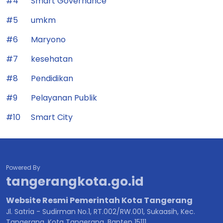
#4
Smart Governance
#5
umkm
#6
Maryono
#7
kesehatan
#8
Pendidikan
#9
Pelayanan Publik
#10
Smart City
Powered By
tangerangkota.go.id
Website Resmi Pemerintah Kota Tangerang
Jl. Satria - Sudirman No.1, RT.002/RW.001, Sukaasih, Kec.
Tangerang, Kota Tangerang, Banten 15111