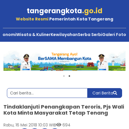
tangerangkota
.go.id
Website Resmi
Pemerintah Kota Tangerang
Ekonomi
Wisata & Kuliner
Kewilayahan
Serba Serbi
Galeri Foto
Cari Berita
Tindaklanjuti Penangkapan Teroris, Pjs Wali
Kota Minta Masyarakat Tetap Tenang
Rabu, 16 Mei 2018 10:03 WIB
694