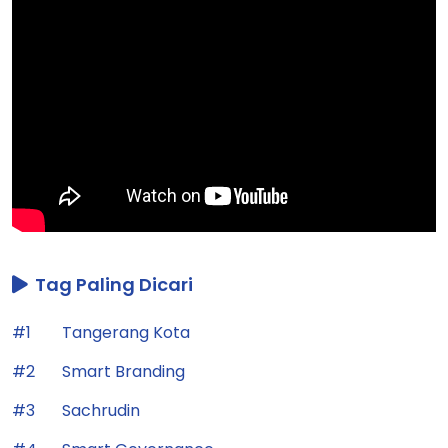
Tag Paling Dicari
#1
Tangerang Kota
#2
Smart Branding
#3
Sachrudin