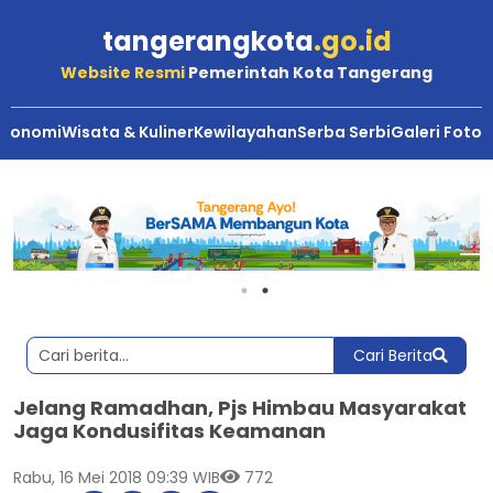
tangerangkota
.go.id
Website Resmi
Pemerintah Kota Tangerang
Ekonomi
Wisata & Kuliner
Kewilayahan
Serba Serbi
Galeri Foto
Cari Berita
Jelang Ramadhan, Pjs Himbau Masyarakat
Jaga Kondusifitas Keamanan
Rabu, 16 Mei 2018 09:39 WIB
772