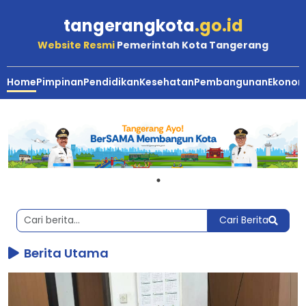
tangerangkota
.go.id
Website Resmi
Pemerintah Kota Tangerang
Home
Pimpinan
Pendidikan
Kesehatan
Pembangunan
Ekonom
Berita
Utama,
Terkini
dan
Terbaru
Kota
Cari Berita
Tangerang
Berita Utama