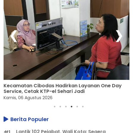
❮
❯
K
T
Kecamatan Cibodas Hadirkan Layanan One Day
K
Service, Cetak KTP-el Sehari Jadi
Kamis, 06 Agustus 2026
Berita Populer
Lantik 102 Pejabat, Wali Kota: Segera
#1