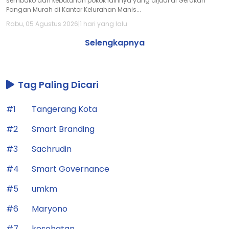
sembako dan kebutuhan pokok lainnya yang dijual di Gerakan
Pangan Murah di Kantor Kelurahan Manis...
Rabu, 05 Agustus 2026
|
1 hari yang lalu
Selengkapnya
Tag Paling Dicari
#1
Tangerang Kota
#2
Smart Branding
#3
Sachrudin
#4
Smart Governance
#5
umkm
#6
Maryono
#7
kesehatan