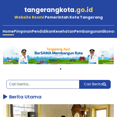
tangerangkota
.go.id
Website Resmi
Pemerintah Kota Tangerang
Home
Pimpinan
Pendidikan
Kesehatan
Pembangunan
Ekonom
Berita
Utama,
Terkini
dan
Terbaru
Kota
Cari Berita
Tangerang
Berita Utama