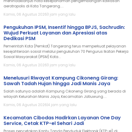
menindaklanjuti nota kesepahaman pengembangan kawasan
aerotropolis di Kota Tangerang....
Kamis, 06 Agustus 2026
|
1 jam yang lalu
Pengukuhan IPSM, Insentif hingga BPJS, Sachrudin:
Wujud Perkuat Layanan dan Apresiasi atas
Dedikasi PSM
Pemerintah Kota (Pemkot) Tangerang terus memperkuat pelayanan
kesejahteraan sosial melalui pengukuhan 70 Pengurus Ikatan Pekerja
Sosial Masyarakat (IPSM) Kota...
Kamis, 06 Agustus 2026
|
1 jam yang lalu
Menelusuri Riwayat Kampung Cikoneng Girang:
Sawah Tadah Hujan hingga Jadi Manis Jaya
Salah satunya adalah Kampung Cikoneng Girang yang berada di
wilayah Kelurahan Manis Jaya, Kecamatan Jatiuwung....
Kamis, 06 Agustus 2026
|
4 jam yang lalu
Kecamatan Cibodas Hadirkan Layanan One Day
Service, Cetak KTP-el Sehari Jadi
Proses pencetakan Kantu Tanda Penduduk Elektronik (KTP-el) di