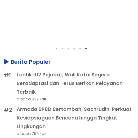
Pemkot Tangerang Bergerak Cepat
Lansia Terlantar di JPO Stasiun Tana
Sabtu, 01 Agustus 2026
Berita Populer
Lantik 102 Pejabat, Wali Kota: Segera
#1
Beradaptasi dan Terus Berikan Pelayanan
Terbaik
dibaca 832 kali
Armada BPBD Bertambah, Sachrudin: Perkuat
#2
Kesiapsiagaan Bencana hingga Tingkat
Lingkungan
dibaca 755 kali