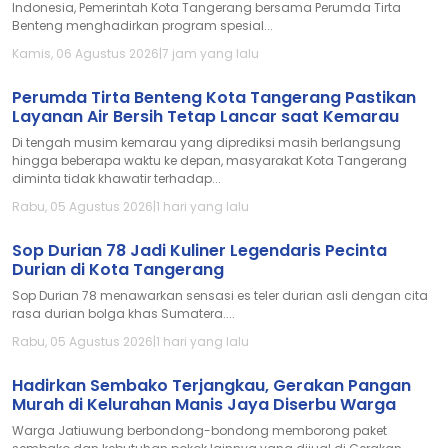
Indonesia, Pemerintah Kota Tangerang bersama Perumda Tirta
Benteng menghadirkan program spesial...
Kamis, 06 Agustus 2026
|
7 jam yang lalu
Perumda Tirta Benteng Kota Tangerang Pastikan
Layanan Air Bersih Tetap Lancar saat Kemarau
Di tengah musim kemarau yang diprediksi masih berlangsung
hingga beberapa waktu ke depan, masyarakat Kota Tangerang
diminta tidak khawatir terhadap...
Rabu, 05 Agustus 2026
|
1 hari yang lalu
Sop Durian 78 Jadi Kuliner Legendaris Pecinta
Durian di Kota Tangerang
Sop Durian 78 menawarkan sensasi es teler durian asli dengan cita
rasa durian bolga khas Sumatera....
Rabu, 05 Agustus 2026
|
1 hari yang lalu
Hadirkan Sembako Terjangkau, Gerakan Pangan
Murah di Kelurahan Manis Jaya Diserbu Warga
Warga Jatiuwung berbondong-bondong memborong paket