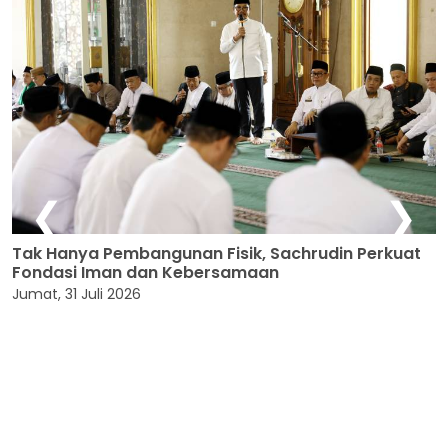
❮
❯
chrudin Perkuat