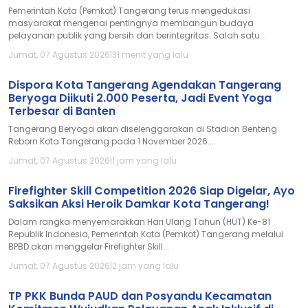
Pemerintah Kota (Pemkot) Tangerang terus mengedukasi
masyarakat mengenai pentingnya membangun budaya
pelayanan publik yang bersih dan berintegritas. Salah satu...
Jumat, 07 Agustus 2026
|
31 menit yang lalu
Dispora Kota Tangerang Agendakan Tangerang
Beryoga Diikuti 2.000 Peserta, Jadi Event Yoga
Terbesar di Banten
Tangerang Beryoga akan diselenggarakan di Stadion Benteng
Reborn Kota Tangerang pada 1 November 2026....
Jumat, 07 Agustus 2026
|
1 jam yang lalu
Firefighter Skill Competition 2026 Siap Digelar, Ayo
Saksikan Aksi Heroik Damkar Kota Tangerang!
Dalam rangka menyemarakkan Hari Ulang Tahun (HUT) Ke-81
Republik Indonesia, Pemerintah Kota (Pemkot) Tangerang melalui
BPBD akan menggelar Firefighter Skill...
Jumat, 07 Agustus 2026
|
2 jam yang lalu
TP PKK Bunda PAUD dan Posyandu Kecamatan