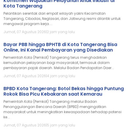
Komitmen Wujudkan Pelayanan Anak Inklusif di
Kota Tangerang
Pelantikan serentak dari empat wilayah yakni Kecamatan
Tangerang, Cibodas, Neglasari, dan Jatiwung resmi dilantik untuk
mengawal program kerja....
Jumat, 07 Agustus 2026
|
2 jam yang lalu
Bayar PBB hingga BPHTB di Kota Tangerang Bisa
Online, Ini Kanal Pembayaran yang Disediakan
Pemerintah Kota (Pemkot) Tangerang terus menghadirkan
kemudahan pelayanan bagi masyarakat, termasuk dalam
pembayaran pajak daerah. Melalui Badan Pendapatan Daer...
Jumat, 07 Agustus 2026
|
4 jam yang lalu
BPBD Kota Tangerang: Botol Bekas hingga Puntung
Rokok Bisa Picu Kebakaran saat Kemarau
Pemerintah Kota (Pemkot) Tangerang melalui Badan
Penanggulangan Bencana Daerah (BPBD) mengingatkan
masyarakat untuk meningkatkan kewaspadaan terhadap potensi
ke...
Jumat, 07 Agustus 2026
|
5 jam yang lalu