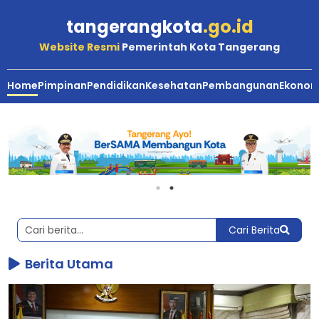
tangerangkota
.go.id
Website Resmi
Pemerintah Kota Tangerang
Home
Pimpinan
Pendidikan
Kesehatan
Pembangunan
Ekonom
Berita
Utama,
Terkini
dan
Terbaru
Kota
Cari Berita
Tangerang
Berita Utama