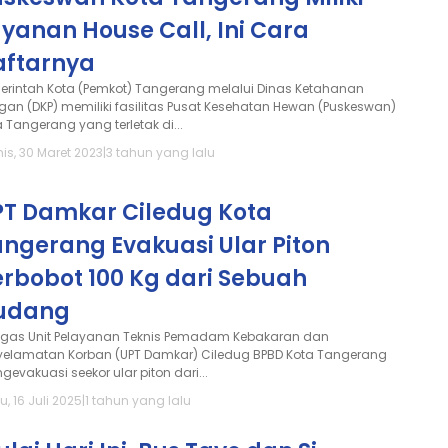
yanan House Call, Ini Cara
aftarnya
erintah Kota (Pemkot) Tangerang melalui Dinas Ketahanan
gan (DKP) memiliki fasilitas Pusat Kesehatan Hewan (Puskeswan)
 Tangerang yang terletak di...
is, 30 Maret 2023
|
3 tahun yang lalu
PT Damkar Ciledug Kota
ngerang Evakuasi Ular Piton
rbobot 100 Kg dari Sebuah
udang
ugas Unit Pelayanan Teknis Pemadam Kebakaran dan
yelamatan Korban (UPT Damkar) Ciledug BPBD Kota Tangerang
evakuasi seekor ular piton dari...
, 16 Juli 2025
|
1 tahun yang lalu