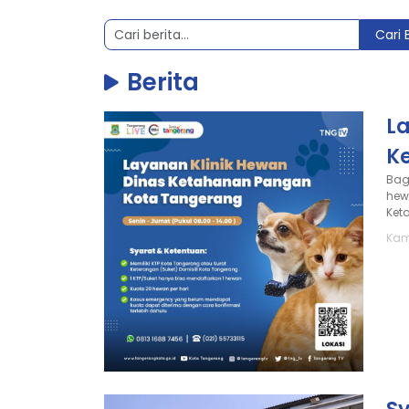
Cari 
Berita
L
K
Bag
hew
Ket
Kam