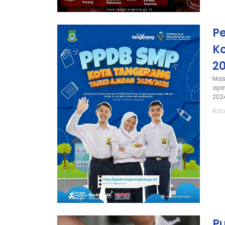
P
K
2
Mas
aja
202
Rab
P