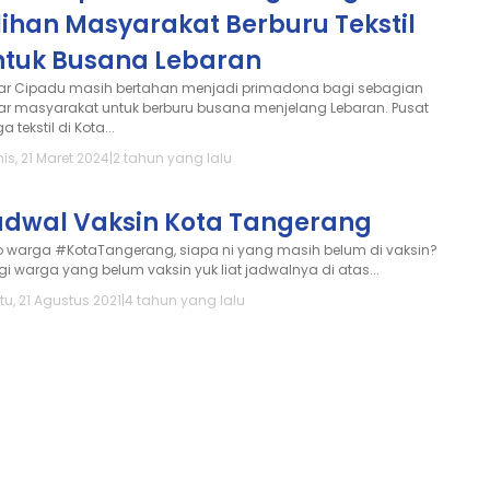
lihan Masyarakat Berburu Tekstil
ntuk Busana Lebaran
ar Cipadu masih bertahan menjadi primadona bagi sebagian
ar masyarakat untuk berburu busana menjelang Lebaran. Pusat
a tekstil di Kota...
is, 21 Maret 2024
|
2 tahun yang lalu
adwal Vaksin Kota Tangerang
o warga #KotaTangerang, siapa ni yang masih belum di vaksin?
agi warga yang belum vaksin yuk liat jadwalnya di atas...
tu, 21 Agustus 2021
|
4 tahun yang lalu