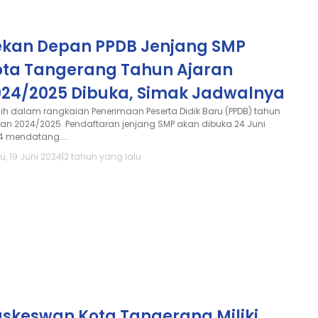
ekan Depan PPDB Jenjang SMP
ota Tangerang Tahun Ajaran
024/2025 Dibuka, Simak Jadwalnya
ih dalam rangkaian Penerimaan Peserta Didik Baru (PPDB) tahun
ran 2024/2025. Pendaftaran jenjang SMP akan dibuka 24 Juni
4 mendatang....
u, 19 Juni 2024
|
2 tahun yang lalu
uskeswan Kota Tangerang Miliki