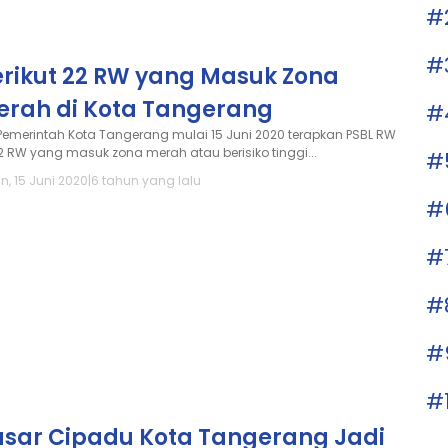
#
#
erikut 22 RW yang Masuk Zona
erah di Kota Tangerang
#
Pemerintah Kota Tangerang mulai 15 Juni 2020 terapkan PSBL RW
22 RW yang masuk zona merah atau berisiko tinggi...
#
n, 15 Juni 2020
|
6 tahun yang lalu
#
#
#
#
#
asar Cipadu Kota Tangerang Jadi