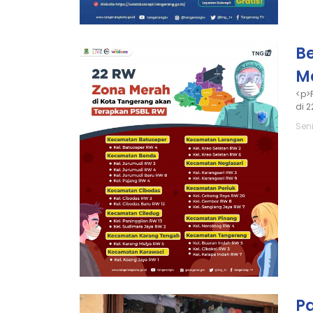
B
M
<p>
di 
Seni
P