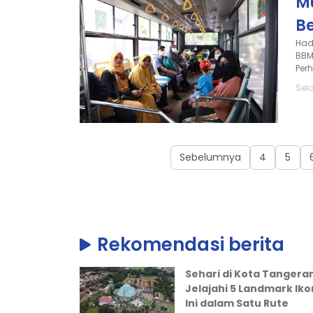
Mu
B
Had
BBM
Per
Sel
Sebelumnya
4
5
Rekomendasi berita
Sehari di Kota Tangera
Jelajahi 5 Landmark Iko
Ini dalam Satu Rute