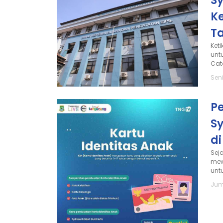
S
K
T
Ket
unt
Cata
Seni
P
S
d
Sej
mew
untu
Jum