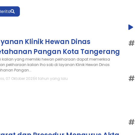
Berita
ayanan Klinik Hewan Dinas
#
etahanan Pangan Kota Tangerang
i kalian yang memiliki hewan peliharaan dapat memeriksa
an peliharaan kalian lho sob di layanan Klinik Hewan Dinas
ahanan Pangan...
#
is, 07 Oktober 2021
|
4 tahun yang lalu
#