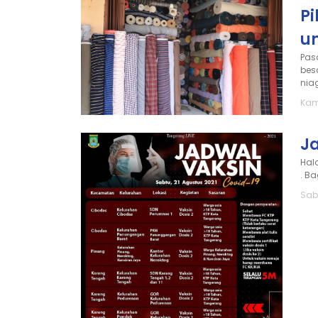
Pi
u
Pas
bes
niag
Kam
J
Hal
. B
Sab