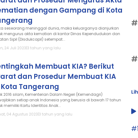
yarat dan Prosedur Mengurus Akta
ematian dengan Gampang di Kota
angerang
#
ika seseorang meninggal dunia, maka keluarganya dianjurkan
uk mengurus akta kematian di kantor Dinas Kependudukan dan
tan Sipil (Disdukcapil) setempat...
n, 24 Juli 2023
|
3 tahun yang lalu
#
entingkah Membuat KIA? Berikut
yarat dan Prosedur Membuat KIA
i Kota Tangerang
Li
ak 2016 silam, Kementerian Dalam Negeri (Kemendagri)
ajibkan setiap anak Indonesia yang berusia di bawah 17 tahun
k memiliki Kartu Identitas Anak...
at, 04 Agustus 2023
|
3 tahun yang lalu
#