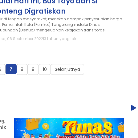
lai Hari Ini, Bus Tayo dan Si
enteng Digratiskan
ir di tengah masyarakat, menekan dampak penyesuaian harga
. Pemerintah Kota (Pemkot) Tangerang melalui Dinas
hubungan (Dishub) mengeluarkan kebijakan transporasi...
asa, 06 September 2022
|
3 tahun yang lalu
7
6
8
9
10
Selanjutnya
ng,
nik