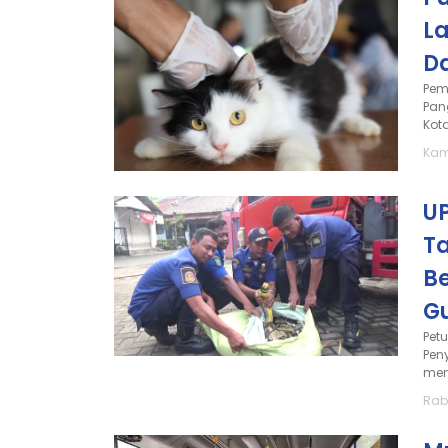
La
D
Pem
Pan
Kota
Kam
U
Ta
Be
G
Pet
Pen
meng
Rabu