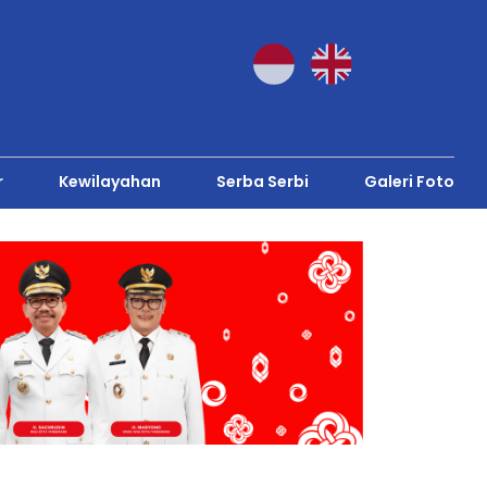
r
Kewilayahan
Serba Serbi
Galeri Foto